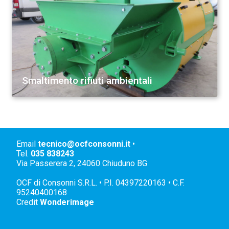
Smaltimento rifiuti ambientali
Email
tecnico@ocfconsonni.it
•
Tel.
035 838243
Via Passerera 2, 24060 Chiuduno BG
OCF di Consonni S.R.L. • P.I. 04397220163 • C.F.
95240400168
Credit
Wonderimage