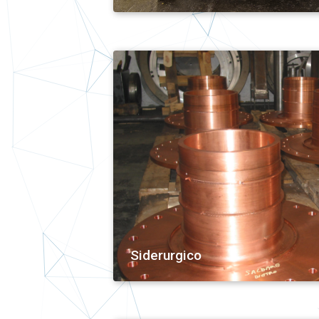
Siderurgico