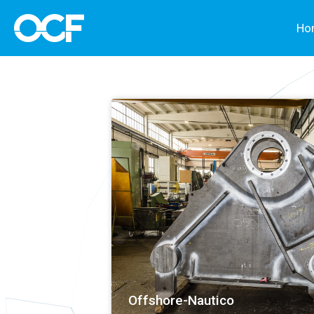
Ho
Offshore-Nautico